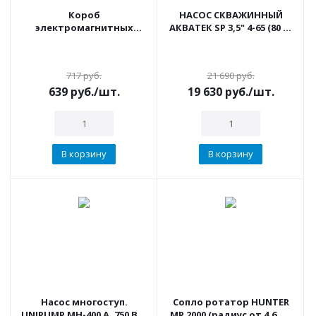
Короб
НАСОС СКВАЖИННЫЙ
электромагнитных
АКВАТЕК SP 3,5" 4-65 (80 л/
клапанов MINI (Мини)
мин, 6,5 атм, 950 вт) С
IRRITEC
КАБЕЛЕМ 40 М
717
руб.
21 690
руб.
639
руб.
/шт.
19 630
руб.
/шт.
В корзину
В корзину
Насос многоступ.
Сопло ротатор HUNTER
UNIPUMP МН-400 А, 750 Вт,
МР 2000 (радиус от 4.6 до