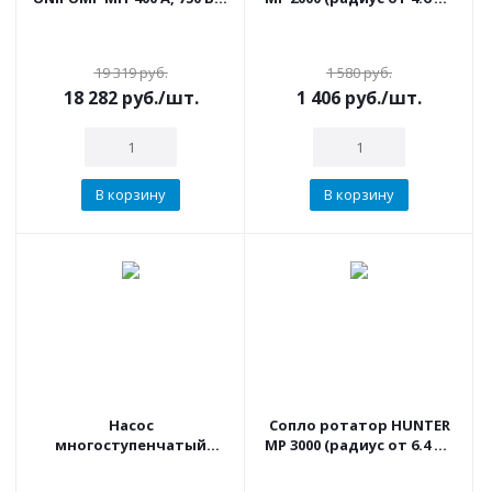
Н макс - 45м, Qмакс-90 л/
6.4 м, сектор 90°-210°)
мин, 1"х1", корпус-
нерж.сталь Аналог 25-4
19 319
руб.
1 580
руб.
18 282
руб.
/шт.
1 406
руб.
/шт.
В корзину
В корзину
Насос
Сопло ротатор HUNTER
многоступенчатый
МР 3000 (радиус от 6.4 до
UNIPUMP МН-500 А, 900 Вт,
9.1 м, сектор 90°-210°)
Н макс - 55м, Qмакс-92 л/