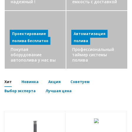
надежный !
емкость с доставкой
Проектирование
Автоматизация
полива бесплатно
полива
Покупая
Профессиональный
оборудование
таймер системы
автополива у нас вы
полива
получите план-схему
в подарок
Хит
Новинка
Акция
Советуем
Выбор эксперта
Лучшая цена