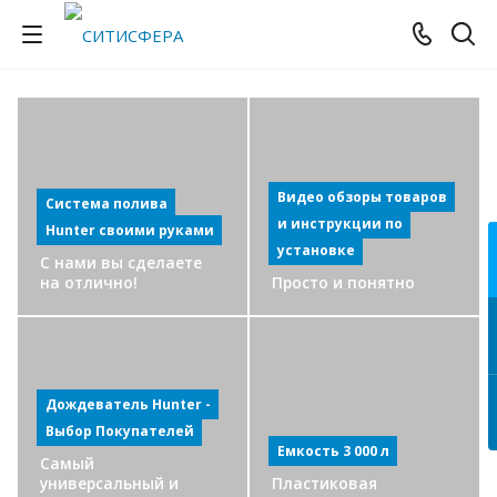
Видео обзоры товаров
Система полива
и инструкции по
Hunter своими руками
установке
С нами вы сделаете
на отлично!
Просто и понятно
Дождеватель Hunter -
Выбор Покупателей
Емкость 3 000 л
Самый
универсальный и
Пластиковая