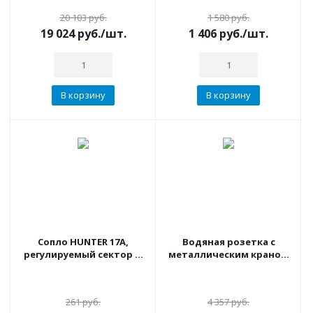
мин, 1"х1", корпус-
20 103
руб.
1 580
руб.
нерж.сталь Аналог 25-5
19 024
руб.
/шт.
1 406
руб.
/шт.
В корзину
В корзину
Сопло HUNTER 17А,
Водяная розетка с
регулируемый сектор 0-
металлическим краном
360, радиус 5.2 м
3/4" IRRITEC (NEW)
водоразборная
261
руб.
4 357
руб.