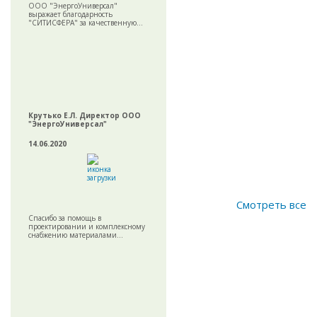
ООО "ЭнергоУниверсал"
выражает благодарность
"СИТИСФЕРА" за качественную...
Крутько Е.Л. Директор ООО
"ЭнергоУниверсал"
14.06.2020
Смотреть все
Спасибо за помощь в
проектировании и комплексному
снабжению материалами...