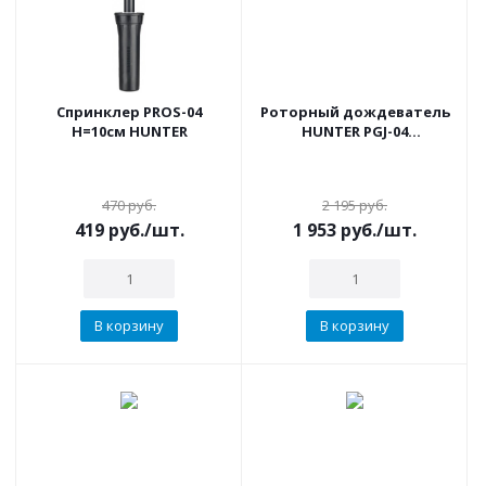
Спринклер PROS-04
Роторный дождеватель
Н=10см HUNTER
HUNTER PGJ-04
регулируемый 40-360°
Н=10см. ( радиус от 4,9 м.
- 11,3 м.)
470
руб.
2 195
руб.
419
руб.
/шт.
1 953
руб.
/шт.
В корзину
В корзину