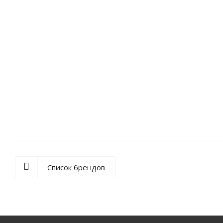
Емкость подземная 10000 л (Стеклоп
Под заказ, от 2х дней
460 000
руб.
/шт.
Список брендов